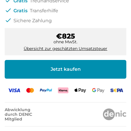
check
Gratis
Treuhandservice
check
Gratis
Transferhilfe
check
Sichere Zahlung
€825
ohne MwSt.
Übersicht zur geschätzten Umsatzsteuer
Jetzt kaufen
Abwicklung
durch DENIC
Mitglied